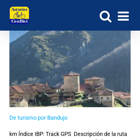
Saltar
al
contenido
De turismo por Bandujo
km Índice IBP: Track GPS Descripción de la ruta