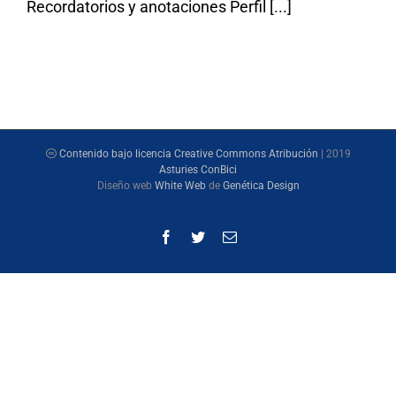
Recordatorios y anotaciones Perfil [...]
Contenido bajo licencia Creative Commons Atribución
| 2019
Asturies ConBici
Diseño web
White Web
de
Genética Design
Facebook
Twitter
Correo
electrónico