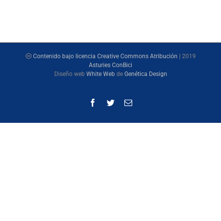
Contenido bajo licencia Creative Commons Atribución
| 2019
Asturies ConBici
Diseño web
White Web
de
Genética Design
Facebook
Twitter
Correo
electrónico