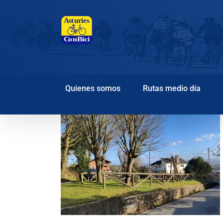
Saltar
al
contenido
Quienes somos
Rutas medio día
pa Candás