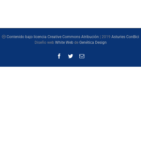
Contenido bajo licencia Creative Commons Atribución
| 2019
Asturies ConBici
Diseño web
White Web
de
Genética Design
Facebook
Twitter
Correo
electrónico