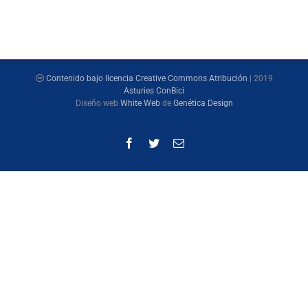
Contenido bajo licencia Creative Commons Atribución
| 2019
Asturies ConBici
Diseño web
White Web
de
Genética Design
Facebook
Twitter
Correo
electrónico