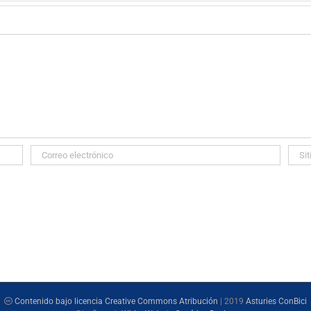
Contenido bajo licencia Creative Commons Atribución
| 2019
Asturies ConBici