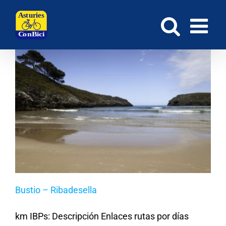
Saltar
al
contenido
Bustio – Ribadesella
km IBPs: Descripción Enlaces rutas por días