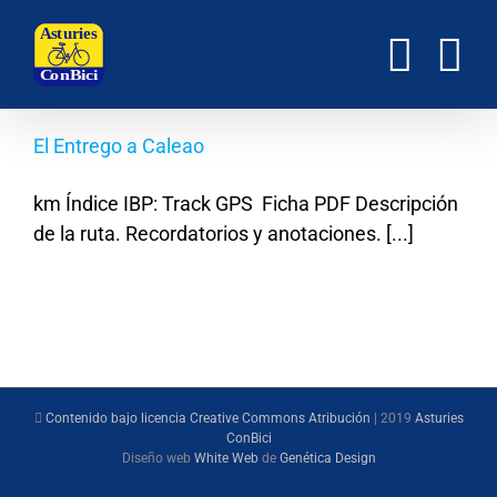
Saltar
al
contenido
El Entrego a Caleao
km Índice IBP: Track GPS Ficha PDF Descripción
de la ruta. Recordatorios y anotaciones. [...]
Contenido bajo licencia Creative Commons Atribución
| 2019
Asturies
ConBici
Diseño web
White Web
de
Genética Design