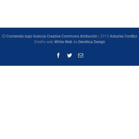
Contenido bajo licencia Creative Commons Atribución
| 2019
Asturies ConBici
Diseño web
White Web
de
Genética Design
Facebook
Twitter
Correo
electrónico