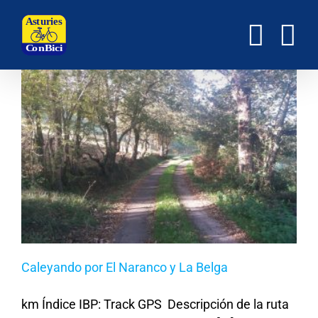
Saltar
al
contenido
Caleyando por El Naranco y La Belga
km Índice IBP: Track GPS Descripción de la ruta