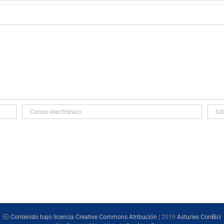
Contenido bajo licencia Creative Commons Atribución
| 2019
Asturies ConBici