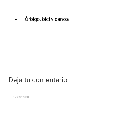
 y canoa
Deja tu comentario
Comentar
vilés por
lada