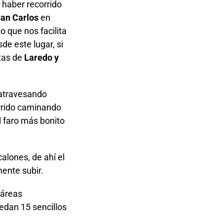
s haber recorrido
San Carlos
en
o que nos facilita
e este lugar, si
stas de
Laredo y
, atravesando
orrido caminando
 faro más bonito
alones, de ahí el
ente subir.
“áreas
edan 15 sencillos