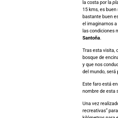
la costa por la
pl
15 kms, es buen 
bastante buen est
el imaginarnos a
las condiciones 
Santoña
.
Tras esta visita,
bosque de encina
y que nos conduc
del mundo, será 
Este faro está en
nombre de esta s
Una vez realizado
recreativas” par
kilómetros para e