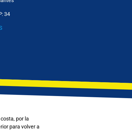
iantes
P:
34
S
costa, por la
erior para volver a