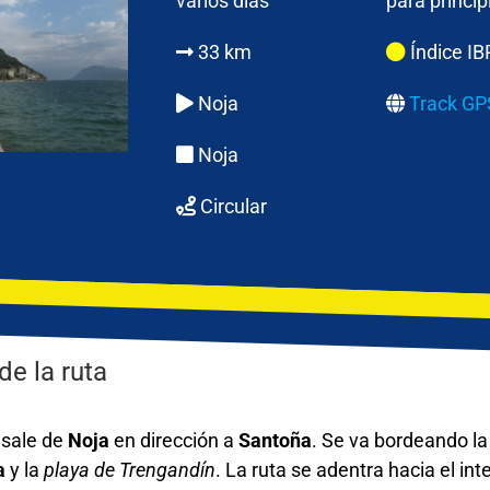
varios días
para princip
33 km
Índice IB
Noja
Track GP
Noja
Circular
de la ruta
 sale de
Noja
en dirección a
Santoña
. Se va bordeando la 
a
y la
playa de Trengandín
. La ruta se adentra hacia el int