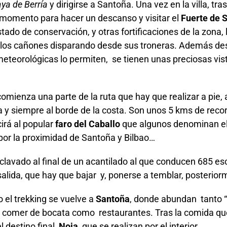
aya de Berría
y dirigirse a Santoña. Una vez en la villa, tra
momento para hacer un descanso y visitar el
Fuerte de 
ado de conservación, y otras fortificaciones de la zona, l
 los cañones disparando desde sus troneras. Además desd
meteorológicas lo permiten, se tienen unas preciosas vi
 comienza una parte de la ruta que hay que realizar a pie
 y siempre al borde de la costa. Son unos 5 kms de rec
irá al popular
faro del Caballo
que algunos denominan el
por la proximidad de Santoña y Bilbao…
clavado al final de un acantilado al que conducen 685 esc
alida, que hay que bajar y, ponerse a temblar, posteriorm
 el trekking se vuelve a
Santoña
, donde abundan tanto 
a comer de bocata como restaurantes. Tras la comida qu
l destino final,
Noja
, que se realizan por el interior.