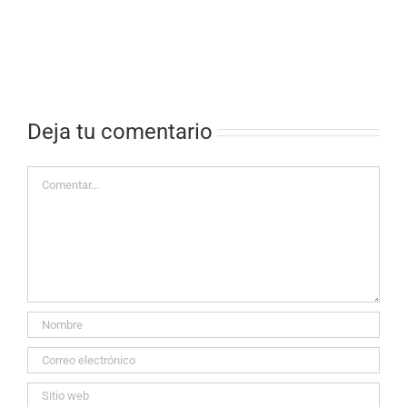
Deja tu comentario
Comentar
vilés por
lada