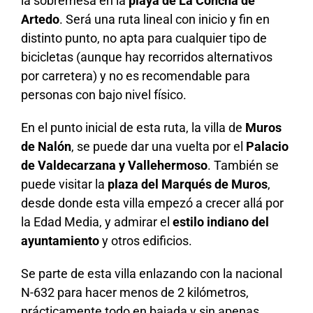
la sobremesa en la
playa de La Concha de
Artedo
. Será una ruta lineal con inicio y fin en
distinto punto, no apta para cualquier tipo de
bicicletas (aunque hay recorridos alternativos
por carretera) y no es recomendable para
personas con bajo nivel físico.
En el punto inicial de esta ruta, la villa de
Muros
de Nalón
, se puede dar una vuelta por el
Palacio
de Valdecarzana y Vallehermoso
. También se
puede visitar la
plaza del Marqués de Muros
,
desde donde esta villa empezó a crecer allá por
la Edad Media, y admirar el
estilo indiano del
ayuntamiento
y otros edificios.
Se parte de esta villa enlazando con la nacional
N-632 para hacer menos de 2 kilómetros,
prácticamente todo en bajada y sin apenas