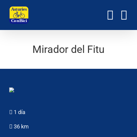
Saltar
al
contenido
Mirador del Fitu
1 día
36 km