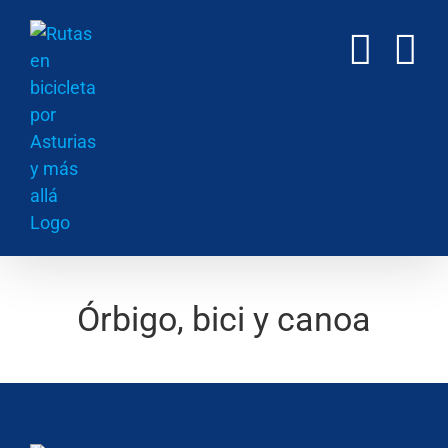
Saltar
al
contenido
Órbigo, bici y canoa