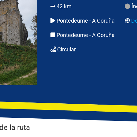
42 km
Ín
Pontedeume - A Coruña
De
Pontedeume - A Coruña
Circular
de la ruta