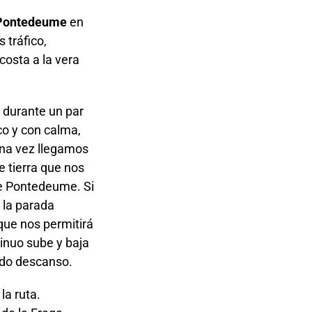
Pontedeume
en
 tráfico,
costa a la vera
 durante un par
o y con calma,
Una vez llegamos
tierra que nos
de Pontedeume. Si
 la parada
que nos permitirá
inuo sube y baja
do descanso.
la ruta.