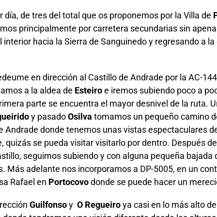
 día, de tres del total que os proponemos por la Villa de
lamos principalmente por carretera secundarias sin apenas
interior hacia la Sierra de Sanguinedo y regresando a la 
deume en dirección al Castillo de Andrade por la AC-144
iamos a la aldea de
Esteiro
e iremos subiendo poco a poc
rimera parte se encuentra el mayor desnivel de la ruta. 
gueirido
y pasado
Osilva
tomamos un pequeño camino de 
o de Andrade donde tenemos unas vistas espectaculares 
, quizás se pueda visitar visitarlo por dentro. Después de
Castillo, seguimos subiendo y con alguna pequeña bajada 
s. Más adelante nos incorporamos a DP-5005, en un cont
asa Rafael en
Portocovo
donde se puede hacer un mereci
irección
Guilfonso
y
O Regueiro
ya casi en lo más alto de 