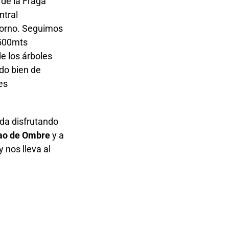
 de la Fraga
ntral
torno. Seguimos
 500mts
e los árboles
ado bien de
es
da disfrutando
ao de Ombre
y a
 nos lleva al