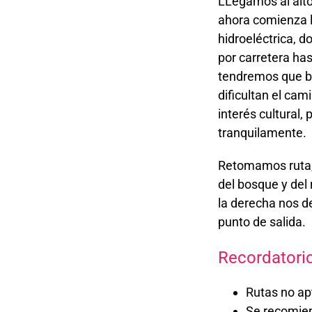
LLegamos al alto
ahora comienza l
hidroeléctrica, 
por carretera ha
tendremos que ba
dificultan el cam
interés cultural,
tranquilamente.
Retomamos ruta, 
del bosque y del
la derecha nos de
punto de salida.
Recordatori
Rutas no ap
Se recomien