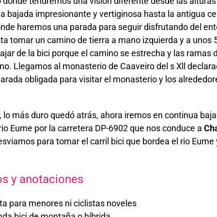
 donde tendremos una visión diferente desde las alturas
a bajada impresionante y vertiginosa hasta la antigua ce
donde haremos una parada para seguir disfrutando del en
sta tomar un camino de tierra a mano izquierda y a unos
jar de la bici porque el camino se estrecha y las ramas d
ino. Llegamos al monasterio de Caaveiro del s Xll declar
 parada obligada para visitar el monasterio y los alrededor
lo más duro quedó atrás, ahora iremos en continua baja
 rio Eume por la carretera DP-6902 que nos conduce a
Ch
sviamos para tomar el carril bici que bordea el rio Eume y
os y anotaciones
ta para menores ni ciclistas noveles
da bici de montaña o híbrida