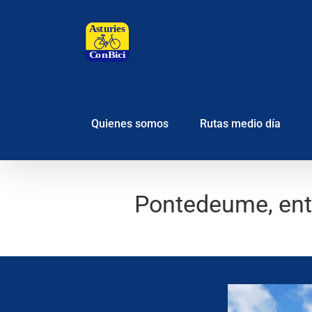
Saltar
al
contenido
Quienes somos
Rutas medio día
Pontedeume, entr