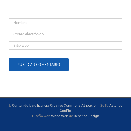
Contenido bajo licencia Creative Commons Atribución
| 2019
Asturies
ConBici
Diseño web
White Web
de
Genética Design