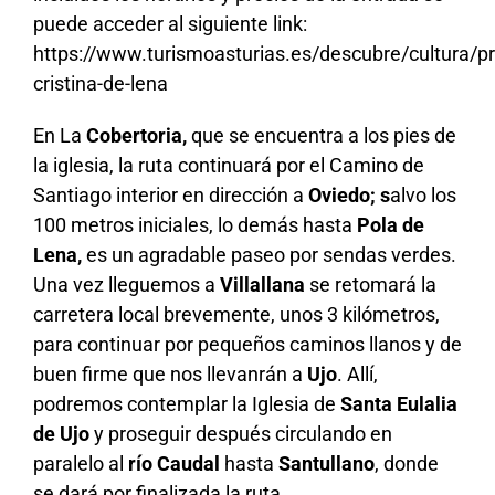
puede acceder al siguiente link:
https://www.turismoasturias.es/descubre/cultura/p
cristina-de-lena
En La
Cobertoria,
que se encuentra a los pies de
la iglesia, la ruta continuará por el C
amino
d
e
S
antiago
interior en dirección a
Oviedo; s
alvo los
100 metros iniciales, lo demás hasta
Pola de
Lena,
es un agradable paseo por sendas verdes.
Una vez lleguemos a
Villallana
se retomará la
carretera local brevemente, unos 3 kilómetros,
para continuar por pequeños caminos llanos y de
buen firme que nos llevanrán a
Ujo
. Allí,
podremos contemplar la Iglesia de
Santa Eulalia
de Ujo
y proseguir después
circulando en
paralelo al
río Caudal
hasta
Santullano
, donde
se
dará por finalizada la ruta.