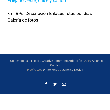
El lejano Oeste, dulce y salado
km IBPs: Descripción Enlaces rutas por días
Galería de fotos
Contenido bajo licencia Creative Commons Atribución
| 2019
Asturies
ConBici
Diseño web
White Web
de
Genética Design
Facebook
Twitter
Correo
electrónico