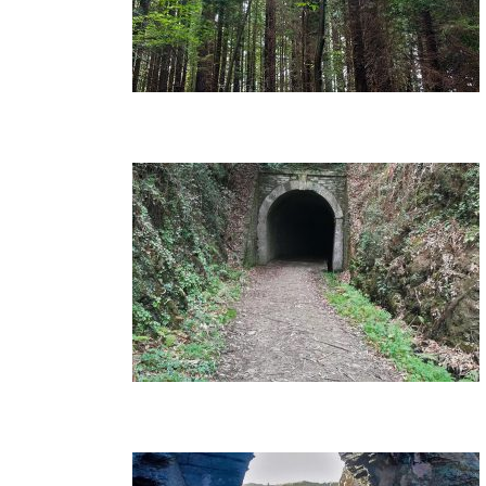
o: de Vegadeo por
l Eo a Taramundi –